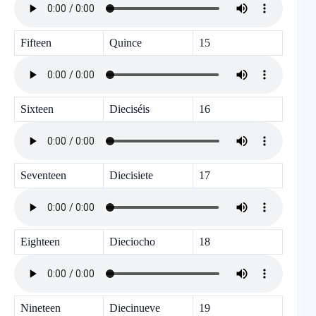
Fifteen
Quince
15
Sixteen
Dieciséis
16
Seventeen
Diecisiete
17
Eighteen
Dieciocho
18
Nineteen
Diecinueve
19