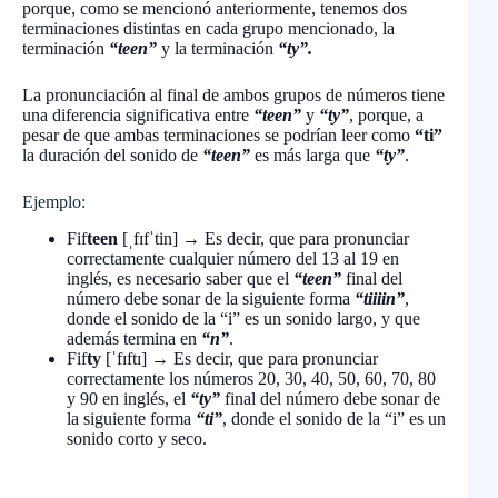
porque, como se mencionó anteriormente, tenemos dos
terminaciones distintas en cada grupo mencionado, la
terminación
“teen”
y la terminación
“ty”.
La pronunciación al final de ambos grupos de números tiene
una diferencia significativa entre
“teen”
y
“ty”
, porque, a
pesar de que ambas terminaciones se podrían leer como
“ti”
la duración del sonido de
“teen”
es más larga que
“ty”
.
Ejemplo:
Fif
teen
[ˌfɪfˈtin] → Es decir, que para pronunciar
correctamente cualquier número del 13 al 19 en
inglés, es necesario saber que el
“teen”
final del
número debe sonar de la siguiente forma
“tiiiin”
,
donde el sonido de la “i” es un sonido largo, y que
además termina en
“n”
.
Fif
ty
[ˈfɪftɪ] → Es decir, que para pronunciar
correctamente los números 20, 30, 40, 50, 60, 70, 80
y 90 en inglés, el
“ty”
final del número debe sonar de
la siguiente forma
“ti”
, donde el sonido de la “i” es un
sonido corto y seco.