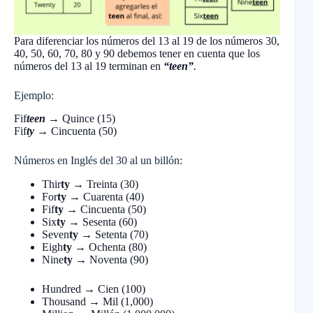
Para diferenciar los números del 13 al 19 de los números 30,
40, 50, 60, 70, 80 y 90 debemos tener en cuenta que los
números del 13 al 19 terminan en
“teen”
.
Ejemplo:
Fif
teen
→ Quince (15)
Fif
ty
→ Cincuenta (50)
Números en Inglés del 30 al un billón:
Thir
ty
→ Treinta (30)
For
ty
→ Cuarenta (40)
Fif
ty
→ Cincuenta (50)
Six
ty
→ Sesenta (60)
Seven
ty
→ Setenta (70)
Eigh
ty
→ Ochenta (80)
Nine
ty
→ Noventa (90)
Hundred → Cien (100)
Thousand → Mil (1,000)