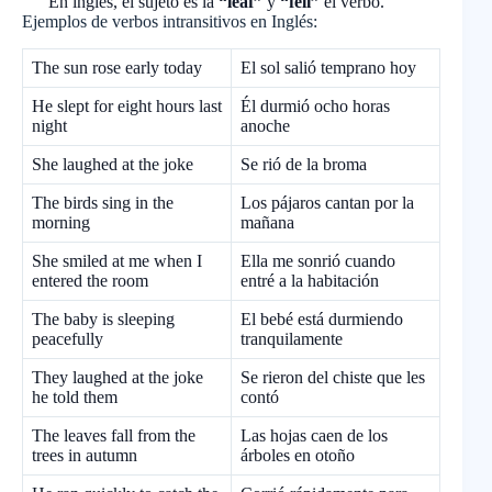
En inglés, el sujeto es la
“leaf”
y
“fell”
el verbo.
Ejemplos de verbos intransitivos en Inglés:
The sun rose early today
El sol salió temprano hoy
He slept for eight hours last
Él durmió ocho horas
night
anoche
She laughed at the joke
Se rió de la broma
The birds sing in the
Los pájaros cantan por la
morning
mañana
She smiled at me when I
Ella me sonrió cuando
entered the room
entré a la habitación
The baby is sleeping
El bebé está durmiendo
peacefully
tranquilamente
They laughed at the joke
Se rieron del chiste que les
he told them
contó
The leaves fall from the
Las hojas caen de los
trees in autumn
árboles en otoño