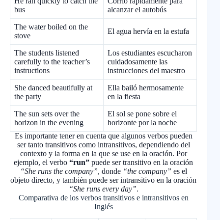
He ran quickly to catch the
Corrió rápidamente para
bus
alcanzar el autobús
The water boiled on the
El agua hervía en la estufa
stove
The students listened
Los estudiantes escucharon
carefully to the teacher’s
cuidadosamente las
instructions
instrucciones del maestro
She danced beautifully at
Ella bailó hermosamente
the party
en la fiesta
The sun sets over the
El sol se pone sobre el
horizon in the evening
horizonte por la noche
Es importante tener en cuenta que algunos verbos pueden
ser tanto transitivos como intransitivos, dependiendo del
contexto y la forma en la que se use en la oración. Por
ejemplo, el verbo
“run”
puede ser transitivo en la oración
“She runs the company”
, donde
“the company”
es el
objeto directo, y también puede ser intransitivo en la oración
“She runs every day”
.
Comparativa de los verbos transitivos e intransitivos en
Inglés