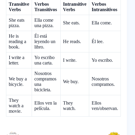
Transitive
Verbos
Intransitive
Verbos
Verbs
Transitivos
Verbs
Intransitivos
She eats
Ella come
She eats.
Ella come.
pizza.
una pizza.
He is
Él está
reading a
leyendo un
He reads.
Él lee.
book.
libro.
I write a
Yo escribo
I write.
Yo escribo.
letter.
una carta.
Nosotros
We buy a
compramos
Nosotros
We buy.
bicycle.
una
compramos.
bicicleta.
They
Ellos ven la
They
Ellos
watch a
película.
watch.
ven/observan.
movie.